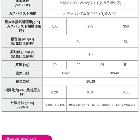
電源電圧
単相AC100～240V(ワイド入力電源対応)
(50/60Hz)
ガスバラスト機構
オプションで設定可能（N
導入可）
2
最大水蒸気処理量[g/h]
（ガスバラスト機構使用
135
275
350
時）
騒音値 [dB(A)]
45
51
（吸気口全閉時）
振動値 [μmp-p]
≦8
（吸気口全閉時）
質量 [kg]
19
22
24
51
吸気口径
NW25
NW40
排気口径
NW25
消費電力[kW](到達圧力
0.28
0.34
0.55
時)
外観寸法 [mm]
360×196×196
385×210×219
410×210×219
475×298×260
L×W×H