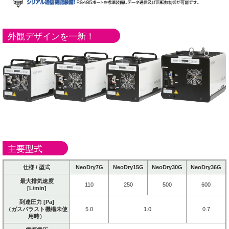
外観デザインを一新！
主要型式
仕様 / 型式
NeoDry7G
NeoDry15G
NeoDry30G
NeoDry36G
最大排気速度
110
250
500
600
[L/min]
到達圧力 [Pa]
（ガスバラスト機構未使
5.0
1.0
0.7
用時）