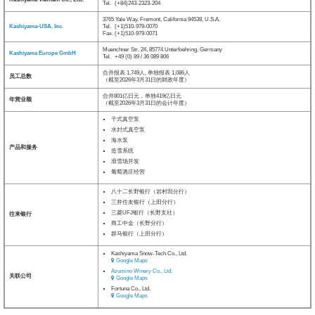
Tel.
(+84)243-2323-204
3765 Yale Way, Fremont, California 94538, U.S.A.
Kashiyama-USA, Inc.
Tel.
(+1)510-979-0070
Fax. (+1)510-979-0071
Muenchner Str. 24, 85774 Unterfoehring, Germany
Kashiyama Europe GmbH
Tel.
+49 (0) 89 / 36 089 806
合并报表 1,749人, 单独报表 1,086人
员工总数
（截至2026年3月31日的财政年度）
合并801亿日元，单独419亿日元
年营业额
（截至2026年3月31日的会计年度）
干式真空泵
水封式真空泵
海水泵
产品和服务
造雪系统
滑雪场开发
葡萄酒庄经营
八十二长野银行（岩村田分行）
三井住友银行（上田分行）
三菱UFJ银行（长野支社）
往来银行
商工中金（长野分行）
群马银行（上田分行）
Kashiyama Snow-Tech Co., Ltd.
Google Maps
Azumino Winery Co., Ltd.
关联公司
Google Maps
Fortuna Co., Ltd.
Google Maps