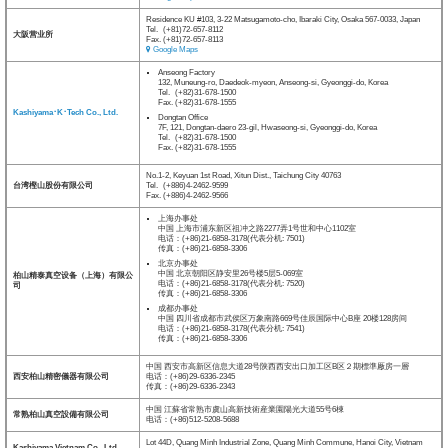
Residence KU #103, 3-22 Matsugamoto-cho, Ibaraki City, Osaka 567-0033, Japan
Tel.
(+81)72-657-8112
大阪营业所
Fax. (+81)72-657-8113
Google Maps
Anseong Factory
132, Muneung-ro, Daedeok-myeon, Anseong-si, Gyeonggi-do, Korea
Tel.
(+82)31-678-1500
Fax. (+82)31-678-1555
Kashiyama･K･Tech Co., Ltd.
Dongtan Office
7F, 121, Dongtan-daero 23-gil, Hwaseong-si, Gyeonggi-do, Korea
Tel.
(+82)31-678-1500
Fax. (+82)31-678-1555
No.1-2, Keyuan 1st Road, Xitun Dist., Taichung City 40763
台湾樫山股份有限公司
Tel.
(+886)4-2462-9599
Fax. (+886)4-2462-9566
上海办事处
中国 上海市浦东新区祖冲之路2277弄1号世和中心1102室
电话：(+86)21-6858-3178(代表分机: 7501)
传真：(+86)21-6858-3306
北京办事处
中国 北京朝阳区静安里26号楼5层5-069室
柏山精泰真空设备（上海）有限公
电话：(+86)21-6858-3178(代表分机: 7520)
司
传真：(+86)21-6858-3306
成都办事处
中国 四川省成都市武侯区万象南路669号佳辰国际中心B座 20楼128房间
电话：(+86)21-6858-3178(代表分机: 7541)
传真：(+86)21-6858-3306
中国 西安市高新区信息大道28号陕西西安出口加工区B区２期標準厰房一層
西安柏山精密儀器有限公司
电话：(+86)29-6336-2345
传真：(+86)29-6336-2343
中国 江蘇省常熟市虞山高新技術産業園陽光大道55号6棟
常熟柏山真空設備有限公司
电话：(+86)512-5208-5688
Lot 44D, Quang Minh Industrial Zone, Quang Minh Commune, Hanoi City, Vietnam
Kashiyama Vietnam Co., Ltd.