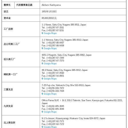
董事长
代表董事兼总裁
Akifumi Kashiyama
设立
1951年1月10日
资本金
85,000,000日元
1-1 Nenei, Saku City, Nagano 385-8511, Japan
Tel.
(+81)267-67-3311
工厂总部
Fax. (+81)267-67-5211
Google Maps
1-1 Yokowa, Saku City, Nagano 385-0013, Japan
Tel.
(+81)267-88-6437
总公司第二工厂
Fax. (+81)267-88-6438
Google Maps
4051-3 Negishi, Saku City, Nagano 385-0062, Japan
Tel.
(+81)267-67-7266
佐久南工厂
Fax. (+81)267-67-7273
Google Maps
49-3 Nenei, Saku City, Nagano 385-0012, Japan
Tel.
(+81)267-67-0530
精机第一工厂
Fax. (+81)267-54-8501
Google Maps
7-25 Fuji-cho, Yokkaichi City, Mie 510-0013, Japan
Tel.
(+81)59-333-7472
三重支店
Fax. (+81)59-333-7434
Google Maps
Office Parea SUE Ⅰ B-3, 233-2 Tabiishi, Sue Town, Kasuya-gun, Fukuoka 811-2221,
Japan
九州支店
Tel.
(+81)92-405-3045
Fax. (+81)92-405-3046
Google Maps
9-1 5-chiwari, Kitaoniyanagi, Kitakami City, Iwate 024-0072, Japan
Tel.
(+81)197-62-7171
北上营业所
Fax. (+81)197-62-7172
Google Maps