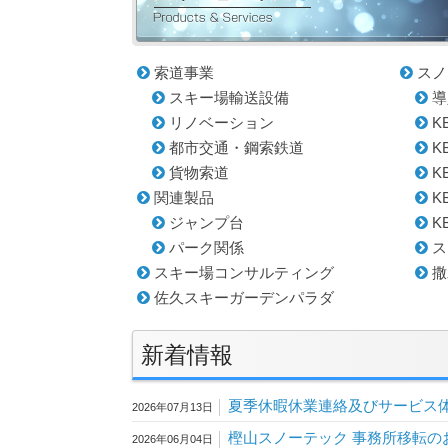
索道事業
スノ
スキー場輸送設備
導
リノベーション
KB
都市交通・鋼索鉄道
KB
貨物索道
KB
関連製品
KB
ジャンプ台
KB
パーク関係
ス
スキー場コンサルティング
撒
佐久スキーガーデンパラダ
新着情報
夏季休暇休業連絡及びサービス
2026年07月13日
樫山スノーテック 事務所移転の
2026年06月04日