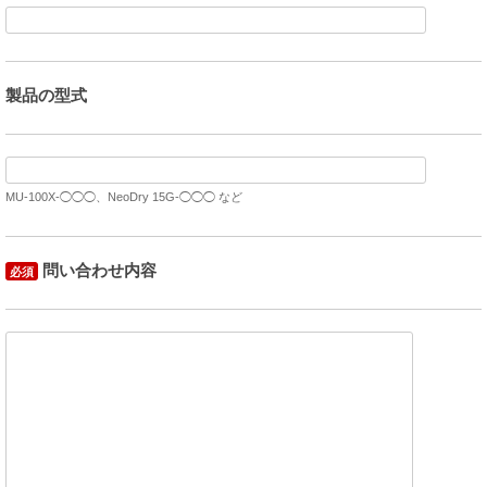
製品の型式
MU-100X-◯◯◯、NeoDry 15G-◯◯◯ など
問い合わせ内容
必須