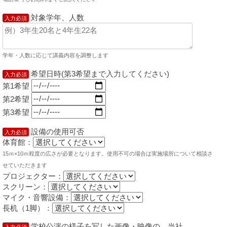
対象学年、人数
入力必須
学年・人数に応じて講義内容を調整します
希望日時(第3希望まで入力してください)
入力必須
第1希望
第2希望
第3希望
設備の使用可否
入力必須
体育館：
15ｍ×10ｍ程度の広さが必要となります。使用不可の場合は実施場所について相談さ
せていただきます
プロジェクター：
スクリーン：
マイク・音響設備：
長机（1脚）：
学校公演の様子を写した画像・映像の、当社
入力必須